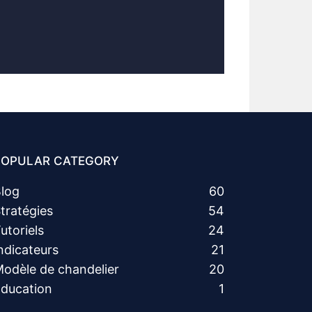
POPULAR CATEGORY
log
60
tratégies
54
utoriels
24
ndicateurs
21
odèle de chandelier
20
ducation
1