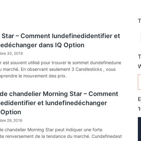
t
T
 Star – Comment lundefinedidentifier et
nedéchanger dans IQ Option
bre 30, 2019
T
r est souvent utilisé pour trouver le sommet dundefinedune
 marché. En observant seulement 3 Candlesticks , vous
prendre le mouvement des prix.
de chandelier Morning Star – Comment
E
nedidentifier et lundefinedéchanger
1
 Option
bre 29, 2019
e chandelier Morning Star peut indiquer une forte
 de renversement de la tendance du marché. Cundefinedest