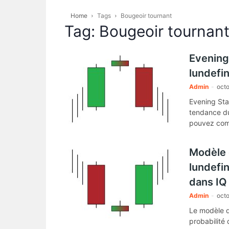
Home
Tags
Bougeoir tournant
Tag: Bougeoir tournan
Evening
lundefi
Admin
-
octo
Evening Sta
tendance du
pouvez com
Modèle 
lundefi
dans IQ
Admin
-
octo
Le modèle d
probabilité