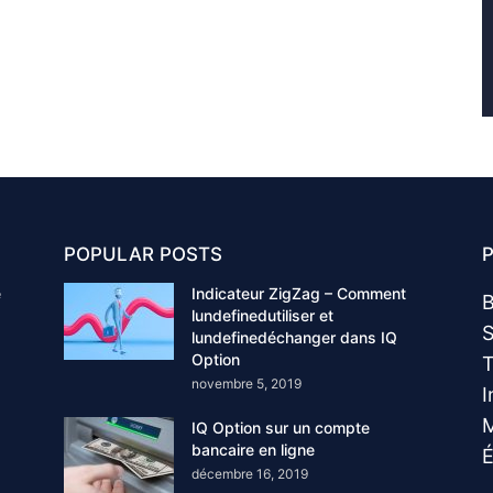
POPULAR POSTS
e
Indicateur ZigZag – Comment
B
lundefinedutiliser et
S
lundefinedéchanger dans IQ
Option
T
novembre 5, 2019
I
M
IQ Option sur un compte
bancaire en ligne
É
décembre 16, 2019