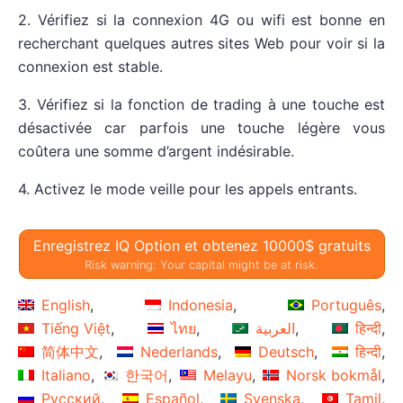
2. Vérifiez si la connexion 4G ou wifi est bonne en
recherchant quelques autres sites Web pour voir si la
connexion est stable.
3. Vérifiez si la fonction de trading à une touche est
désactivée car parfois une touche légère vous
coûtera une somme d’argent indésirable.
4. Activez le mode veille pour les appels entrants.
Enregistrez IQ Option et obtenez 10000$ gratuits
Risk warning: Your capital might be at risk.
English
Indonesia
Português
Tiếng Việt
ไทย
العربية
हिन्दी
简体中文
Nederlands
Deutsch
हिन्दी
Italiano
한국어
Melayu
Norsk bokmål
Русский
Español
Svenska
Tamil