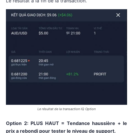
Le résultat à la fin de la transaction.
Le résultat de la transaction IQ Option
Option 2: PLUS HAUT = Tendance haussière + le
prix a rebondi pour tester le niveau de support.