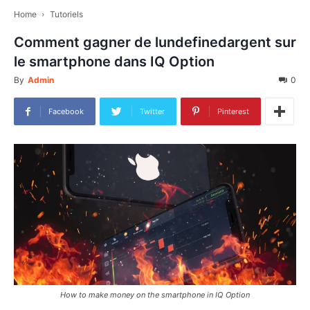
Home
Tutoriels
Comment gagner de lundefinedargent sur
le smartphone dans IQ Option
By
Admin
0
Facebook
Twitter
Pinterest
How to make money on the smartphone in IQ Option