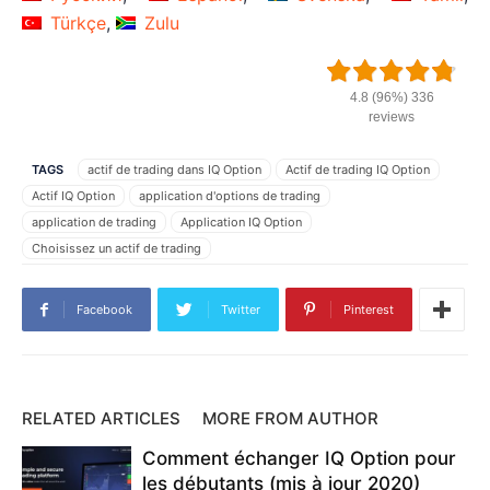
Türkçe
Zulu
4.8 (96%) 336
reviews
TAGS
actif de trading dans IQ Option
Actif de trading IQ Option
Actif IQ Option
application d'options de trading
application de trading
Application IQ Option
Choisissez un actif de trading
comment fonctionne l'application IQ Option
comment gagner de l'argent sur smartphone
Facebook
Twitter
Pinterest
comment gagner de l'argent sur un smartphone
comment trader sur le smartphone
comment trader sur smartphone
comment utiliser IQ Option sur smartphone
comment utiliser l'application IQ Option
RELATED ARTICLES
MORE FROM AUTHOR
Comment utilisez-vous l'application IQ Option
Comment échanger IQ Option pour
configurer IQ Option sur Android
configurer IQ Option sur l'iphone
les débutants (mis à jour 2020)
configurer IQ Option sur le téléphone
demande d'option