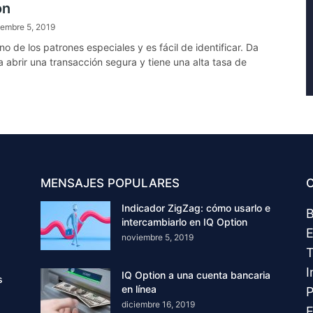
on
iembre 5, 2019
no de los patrones especiales y es fácil de identificar. Da
a abrir una transacción segura y tiene una alta tasa de
MENSAJES POPULARES
C
Indicador ZigZag: cómo usarlo e
B
intercambiarlo en IQ Option
E
noviembre 5, 2019
T
I
IQ Option a una cuenta bancaria
s
en línea
P
diciembre 16, 2019
E