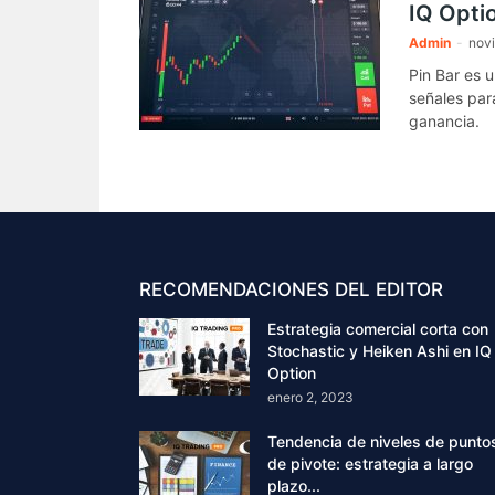
IQ Opti
Admin
-
nov
Pin Bar es u
señales par
ganancia.
RECOMENDACIONES DEL EDITOR
Estrategia comercial corta con
Stochastic y Heiken Ashi en IQ
Option
enero 2, 2023
Tendencia de niveles de punto
de pivote: estrategia a largo
plazo...