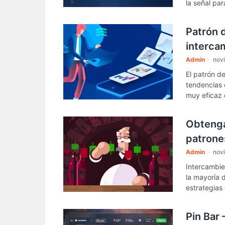
la señal par
Patrón 
interca
Admin
-
novi
El patrón de
tendencias 
muy eficaz 
Obtenga
patrone
Admin
-
novi
Intercambie
la mayoría 
estrategias
Pin Bar 