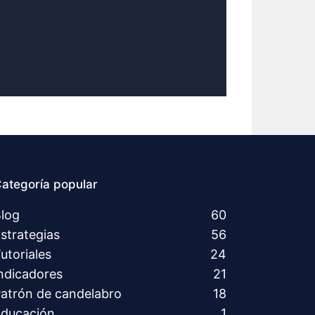
ategoría popular
log
60
strategias
56
utoriales
24
ndicadores
21
atrón de candelabro
18
ducación
1