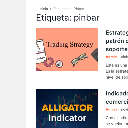
Inicio
Etiquetas
Pinbar
Etiqueta: pinbar
Estrate
patrón d
soporte
Admin
-
dici
Esta es una
Es la estra
nivel de sop
Indicad
comerci
Admin
-
nov
Con el indic
se vuelve m