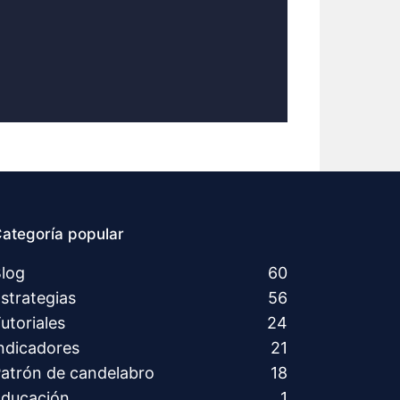
ategoría popular
log
60
strategias
56
utoriales
24
ndicadores
21
atrón de candelabro
18
ducación
1