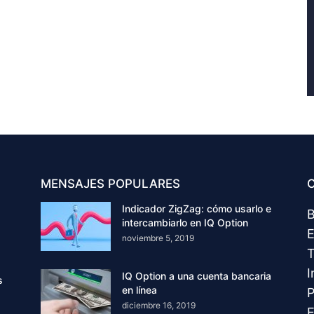
MENSAJES POPULARES
C
Indicador ZigZag: cómo usarlo e
B
intercambiarlo en IQ Option
E
noviembre 5, 2019
T
I
IQ Option a una cuenta bancaria
s
en línea
P
diciembre 16, 2019
E