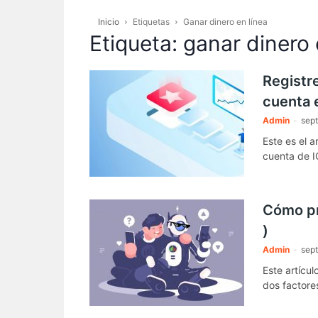
Inicio
Etiquetas
Ganar dinero en línea
Etiqueta: ganar dinero 
Registre
cuenta 
Admin
-
sept
Este es el a
cuenta de I
Cómo pr
)
Admin
-
sept
Este artícul
dos factore