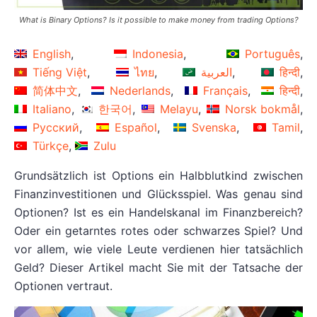
What is Binary Options? Is it possible to make money from trading Options?
English
Indonesia
Português
Tiếng Việt
ไทย
العربية
हिन्दी
简体中文
Nederlands
Français
हिन्दी
Italiano
한국어
Melayu
Norsk bokmål
Русский
Español
Svenska
Tamil
Türkçe
Zulu
Grundsätzlich ist Options ein Halbblutkind zwischen
Finanzinvestitionen und Glücksspiel. Was genau sind
Optionen? Ist es ein Handelskanal im Finanzbereich?
Oder ein getarntes rotes oder schwarzes Spiel? Und
vor allem, wie viele Leute verdienen hier tatsächlich
Geld? Dieser Artikel macht Sie mit der Tatsache der
Optionen vertraut.