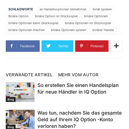
SCHLAGWORTE
an Handelsoptionen teilnehmen
binär spielen
Binäre Option
binäre Option ist Glücksspiel
binäre Optionen
binäre Optionen beim Glücksspiel
binäre Optionen ist Glücksspiel
binäre Optionen machen
binäre Optionen spielen
binärer Handel
Binomo
Binomo-Händler
bo spielen
Community-Binäroptionen
Geld verdienen binäre Option
ggbinary
ggbinary Händler
Facebook
Twitter
Pinterest
Handelsoptionen
IQ Option
IQ Option Händler
Olymp Trade option
Optionen machen
Optionshandel
Optionsplattform
Preis für Finanzprodukte
sollte binäre Option spielen
Spieloption
VERWANDTE ARTIKEL
MEHR VOM AUTOR
Vietnamesische binäre Option
Wählen Sie das Basis-Asset aus
So erstellen Sie einen Handelsplan
Wählen Sie die Ablaufzeit
Was ist binärer Handel?
für neue Händler in IQ Option
Was ist eine binäre Option?
Was ist Optionshandel?
Was sind binäre Optionen?
wie man binäre Option arbeitet
Blog
wie man binäre Option handelt
wie man eine binäre Option spielt
Was tun, nachdem Sie das gesamte
Geld auf Ihrem IQ Option -Konto
verloren haben?
Blog