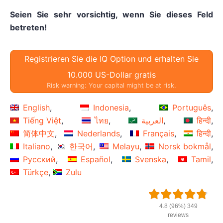
Seien Sie sehr vorsichtig, wenn Sie dieses Feld
betreten!
Registrieren Sie die IQ Option und erhalten Sie
10.000 US-Dollar gratis
Risk warning: Your capital might be at risk.
English
Indonesia
Português
Tiếng Việt
ไทย
العربية
हिन्दी
简体中文
Nederlands
Français
हिन्दी
Italiano
한국어
Melayu
Norsk bokmål
Русский
Español
Svenska
Tamil
Türkçe
Zulu
4.8 (96%) 349
reviews