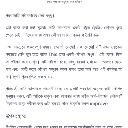
বাজার প্রবণতা অনুসরণ করে বাণিজ্য
প্রবণতাটি সত্যিকারের সেরা বন্ধু।
এটা বাজে কথা নয়! সুতরাং আমি আপনাকে একটি ট্রেন্ড ট্রেডিং কৌশল খুঁজে
পেতে চাই। নিজের জন্য এমন কৌশল সন্ধান করুন বা তৈরি করুন।
এখন সবচেয়ে গুরুত্বপূর্ণ সময়। ডেমো! ডেমো! এবং ডেমো! এটি যখন লোকেরা
সবচেয়ে বেশি ভুল হতে থাকে This তারা একটি কৌশল দেখুন। এটি “ভাল” কিনা
তা পরীক্ষা করে দেখুন। এটা পরীক্ষা করো. কিছু ব্যবসা হারাবেন। তারপরে ছেড়ে
যান এবং একটি নতুন কৌশল সন্ধান করুন কারণ তারা মনে করে এটি কার্যকর হয়
না। লুপটি পুনরাবৃত্তি করতে যায়।
পরিবর্তে, আমি আপনাকে পরামর্শ দিচ্ছি যে একটি প্রবণতা অনুসরণকারী কৌশল
সন্ধান করুন, এটি আটকে থাকুন এবং আপনার জন্য সঠিক অর্থ-উপার্জন কৌশলটি
বিকাশের জন্য পরীক্ষা করে এটি সময়ের সাথে উন্নতি করুন improve
উপসংহারে
বিপরীত কৌশলগুলি থেকে দূরে থাকুন যা আপনাকে অর্থোপার্জন করে না তবে কেবল