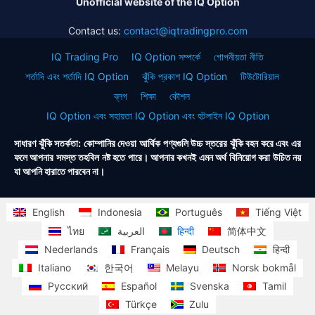
Unofficial website of the IQ Option
Contact us:
contact@iqtradingpro.com
IQ Trading Pro
IQ Option সম্পর্কে
গোপনীয়তা নীতি
শর্তাদি এবং শর্তাদি IQ Option
ঝুঁকি প্রকাশ IQ Option
টিউটোরিয়াল
ব্লগ
শিক্ষা
কৌশল
IQ Option এবং সহায়তা IQ Option এবং হটলাইন IQ Option
সাধারণ ঝুঁকি সতর্কতা: কোম্পানির দেওয়া আর্থিক পণ্যগুলি উচ্চ স্তরের ঝুঁকি বহন করে এবং এর
ফলে আপনার সমস্ত তহবিল নষ্ট হতে পারে। আপনার কখনই এমন অর্থ বিনিয়োগ করা উচিত নয়
যা আপনি হারাতে পারবেন না।
English
Indonesia
Português
Tiếng Việt
ไทย
العربية
हिन्दी
简体中文
Nederlands
Français
Deutsch
हिन्दी
Italiano
한국어
Melayu
Norsk bokmål
Русский
Español
Svenska
Tamil
Türkçe
Zulu