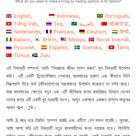
What do you need to make a living by trading options in IQ Option?
English
Indonesia
Português
Tiếng Việt
ไทย
العربية
简体中文
Nederlands
Français
Deutsch
हिन्दी
Italiano
한국어
Melayu
Norsk bokmål
Русский
Español
Svenska
Tamil
Türkçe
Zulu
এই নিবন্ধটি সম্পর্কে, আমি “নিখরচায় জীবন যাপন করুন” মূল নিবন্ধটি উল্লেখ
করি। এটি একটি ইন্দোনেশিয়ান লেখকের ব্যবসায়ের ভ্রমণ এবং কীভাবে তিনি
বিকল্পগুলি দিয়ে অর্থ (জীবনযাপনের প্রয়োজন) উপার্জন করেছেন তা বর্ণনা করে।
যারা ব্যবসায়ের ক্ষেত্রে নতুন এবং এটি জীবিকার জন্য ক্যারিয়ার হিসাবে দেখেন
তাদের জন্য এটি একটি খুব দরকারী অংশ। আসুন একসাথে একজন বাস্তব মানুষের
আসল গল্পে .ুকি।
আমি 3 বছর ধরে ট্রেডিং অপশন করছি এবং এটিতে বেশ সফল হয়েছি। সুতরাং,
আমি আশা করি এই নিবন্ধটি নতুন ব্যবসায়ীদের জন্য সহায়ক হবে। ফিনিশিং
লাইনে দ্রুত পৌঁছানোর জন্য আমি আগে যা করেছি একই ভুলগুলি করা থেকে