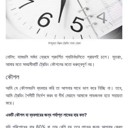
উপযুক্ত বিকল্প ট্রেডিং সময় ফ্রেম
নোটস: দামগুলি সর্বদা ফ্রেমে প্রদর্শিত প্যাটার্নগুলিতে প্রায়শই চলে। সুতরাং,
আমার মতে সময়সীমাটি ট্রেডিং কৌশলের মতো গুরুত্বপূর্ণ নয়।
কৌশল
আমি যে কৌশলগুলি ব্যবহার করি তা আপনার সাথে ভাগ করে নিচ্ছি না। তবে,
আমি ট্রেডিং শৈলীটি নির্দেশ করব যা দীর্ঘ মেয়াদে আমাকে লাভজনক হতে সহায়তা
করে।
একটি কৌশল যা ব্যবসায়ের জন্য পর্যাপ্ত লাভের হার কত?
যদি পরিশোধের হার 80% বা তার বেশি হয় তবে লাভের জন্য আপনার কেবল