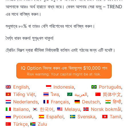
আপনাকে আরও অর্থ হারাতে বাধ্য করে। কেবল আপনার সেরা বন্ধু – TREND
এর সাথে বাণিজ্য করুন।
শুধুমাত্র ৮০% বা তারও বেশি পরিশোধের সাথে বাণিজ্য করুন।
ধৈর্য্য ধারন করুন! সুশৃঙ্খল থাকুন!
ট্রেডিং বিকল্প দ্বারা জীবিকা নির্বাহকারী বর্তমান এমই গঠনের জন্য এটি যথেষ্ট।
IQ Option নিবন্ধ করুন এবং বিনামূল্যে $10,000 পান
Risk warning: Your capital might be at risk.
English
Indonesia
Português
Tiếng Việt
ไทย
العربية
简体中文
Nederlands
Français
Deutsch
हिन्दी
Italiano
한국어
Melayu
Norsk bokmål
Русский
Español
Svenska
Tamil
Türkçe
Zulu