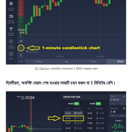
IQ Option মোমবাতির সময়কালকে 1 মিনিটে সামঞ্জস্য করুন
দ্বিতীয়ত, অবশিষ্ট মেয়াদ শেষ হওয়ার সময়টি চয়ন করুন যা 1 মিনিটের বেশি।