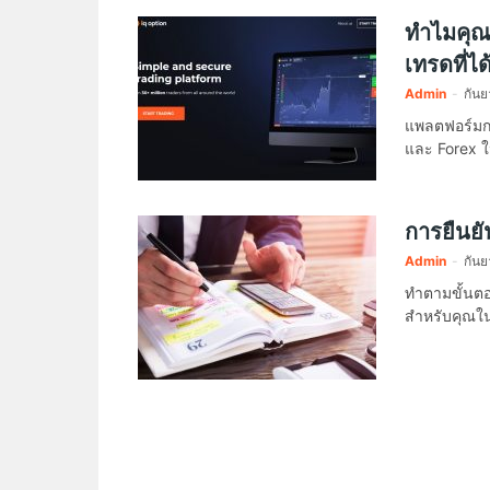
ทำไมคุณ
เทรดที่ได
Admin
-
กัน
แพลตฟอร์มการ
และ Forex ใ
การยืนยั
Admin
-
กันย
ทำตามขั้นตอน
สำหรับคุณใ