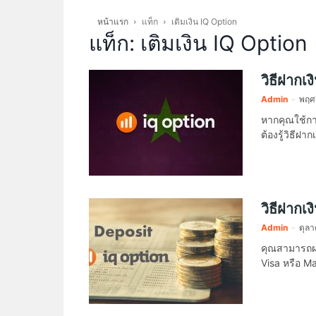
หน้าแรก
แท็ก
เติมเงิน IQ Option
แท็ก: เติมเงิน IQ Option
วิธีฝากเ
Admin
-
พฤศ
หากคุณใช้ก
ต้องรู้วิธีฝ
วิธีฝากเ
Admin
-
ตุลา
คุณสามารถฝา
Visa หรือ 