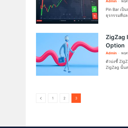
Admin
-
พฤศ
Pin Bar เป็น
ธุรกรรมที่ป
ZigZag I
Option
Admin
-
พฤศ
ตัวบ่งชี้ Z
ZigZag นั้นค
1
2
3