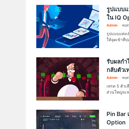
รูปแบบแท
ใน IQ O
Admin
-
พฤศจ
รูปแบบแท่งเ
ให้จุดเข้าท
รับผลกำ
กลับตัวเท
Admin
-
พฤศจ
เทรด 5 ตัวเล
ส่วนใหญ่จะพ
Pin Bar 
Option