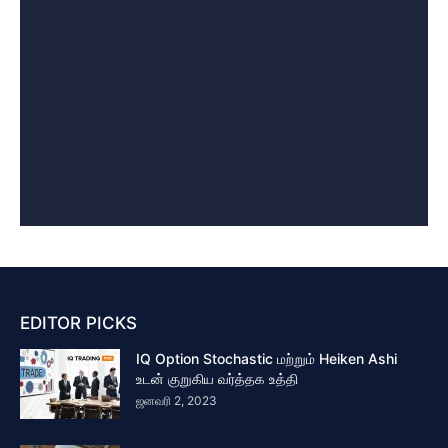
EDITOR PICKS
IQ Option Stochastic மற்றும் Heiken Ashi
உடன் குறுகிய வர்த்தக உத்தி
ஜனவரி 2, 2023