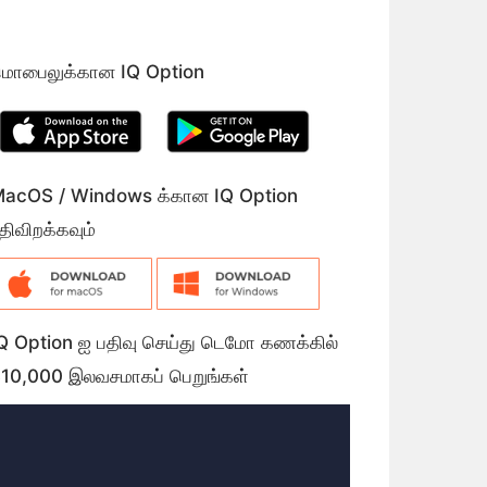
ொபைலுக்கான IQ Option
acOS / Windows க்கான IQ Option
திவிறக்கவும்
Q Option ஐ பதிவு செய்து டெமோ கணக்கில்
10,000 இலவசமாகப் பெறுங்கள்