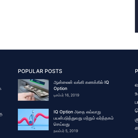
POPULAR POSTS
ஆன்லைன் வங்கி கணக்கில் IQ
வ
க
Option
உ
டிசம்பர் 16, 2019
ப
ம
IQ Option அதை எவ்வாறு
கு
பயன்படுத்துவது மற்றும் வர்த்தகம்
க
செய்வது
க
நவம்பர் 5, 2019