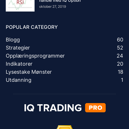
handle med IQ Option
oktober 27, 2019
POPULAR CATEGORY
Blogg
60
Strategier
52
Opplæringsprogrammer
24
Indikatorer
20
Lysestake Mønster
18
Utdanning
1