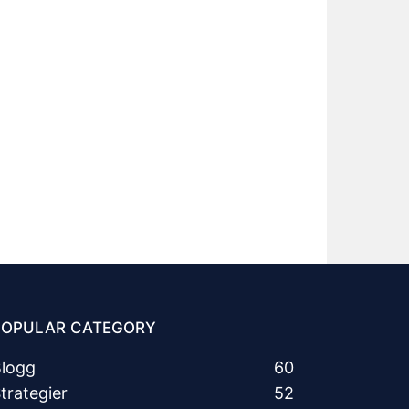
POPULAR CATEGORY
logg
60
trategier
52