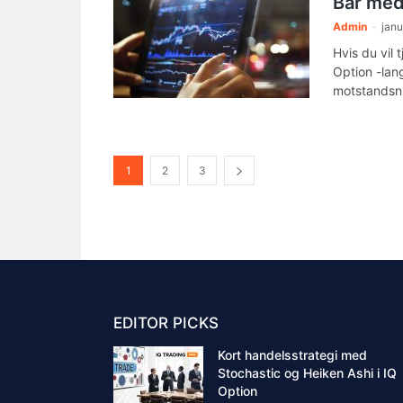
Bar med
Admin
-
janu
Hvis du vil 
Option -lan
motstandsni
1
2
3
EDITOR PICKS
Kort handelsstrategi med
Stochastic og Heiken Ashi i IQ
Option