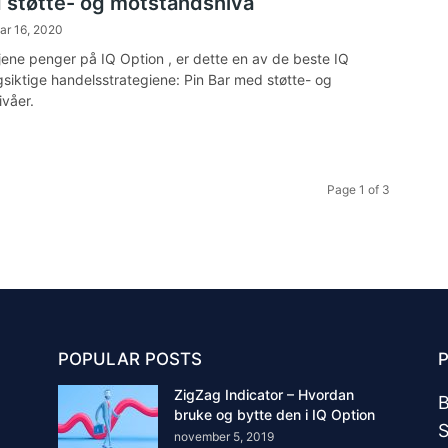
 støtte- og motstandsnivå
ar 16, 2020
tjene penger på IQ Option , er dette en av de beste IQ
gsiktige handelsstrategiene: Pin Bar med støtte- og
våer.
Page 1 of 3
POPULAR POSTS
ZigZag Indicator – Hvordan
B
bruke og bytte den i IQ Option
S
november 5, 2019