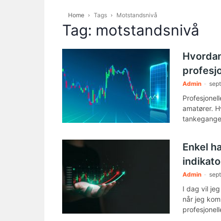
Home
Tags
Motstandsnivå
Tag: motstandsnivå
Hvordan 
profesj
Admin
-
sep
Profesjonell
amatører. H
tankegang
Enkel h
indikato
Admin
-
sep
I dag vil je
når jeg kom
profesjonel