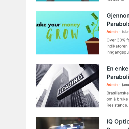
Gjennom
Parabol
Admin
-
febr
Over 30% fo
indikatoren
inngangspun
En enkel
Parabol
Admin
-
janu
Brasiliansk
om å bruke
Resistance.
IQ Optio