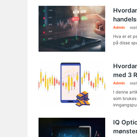
Hvordan
handels
Admin
-
sep
Hva er et p
på disse sp
Hvordan
med 3 RS
Admin
-
sep
I denne arti
som brukes f
inngangspun
IQ Opti
mønster