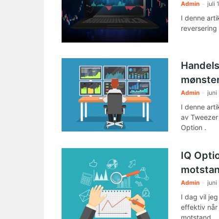
Admin
-
juli
I denne art
reversering
Handels
mønster
Admin
-
juni
I denne art
av Tweezer 
Option .
IQ Optio
motstan
Admin
-
juni
I dag vil j
effektiv nå
motstand.