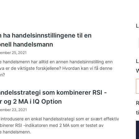
L
ha handelsinnstillingene til en
onell handelsmann
tember 25, 2021
L
e handelsmenn har alltid en annen handelsinnstilling enn
va er de viktigste forskjellene? Hvordan kan vi få denne
en?
andelsstrategi som kombinerer RSI -
r og 2 MA i IQ Option
R
tember 23, 2021
t
g introdusere en enkel handelsstrategi som er svært effektiv
binerer RSI -indikatoren med 2 MA som er testet av
le handelsmenn.