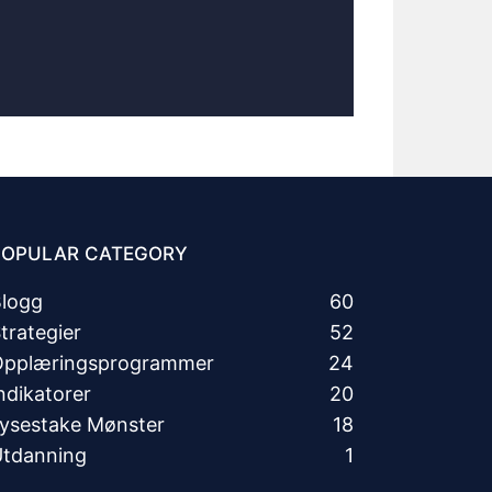
POPULAR CATEGORY
logg
60
trategier
52
Opplæringsprogrammer
24
ndikatorer
20
ysestake Mønster
18
tdanning
1