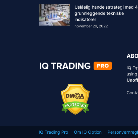
Uslåelig handelsstrategi med 4
grunnleggende tekniske
indikatorer
november 29, 2022
ABO
IQ Op
using
Unoff
Conta
IQ Trading Pro
Om IQ Option
Personvernregl