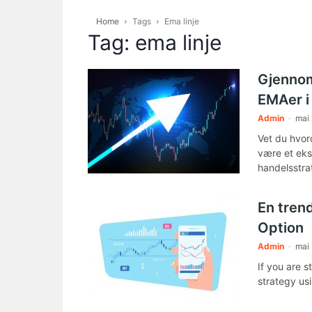
Home
Tags
Ema linje
Tag: ema linje
Gjennom
EMAer i
Admin
-
mai 
Vet du hvor
være et eks
handelsstra
En tren
Option
Admin
-
mai 
If you are s
strategy usi