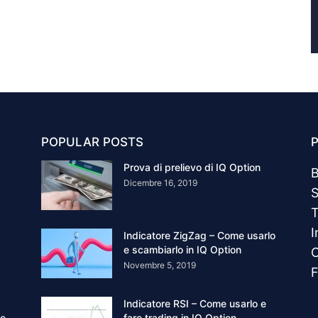
POPULAR POSTS
Prova di prelievo di IQ Option
B
Dicembre 16, 2019
S
T
I
Indicatore ZigZag – Come usarlo
e scambiarlo in IQ Option
C
Novembre 5, 2019
F
Indicatore RSI – Come usarlo e
ne
fare trading in IQ Option