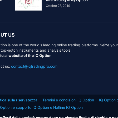
Ottobre 27, 2019
UT US
tion is one of the world's leading online trading platforms. Seize you
 top-notch instruments and analysis tools
icial website of the IQ Option
ct us:
contact@iqtradingpro.com
itica sulla riservatezza
Termini e condizioni IQ Option
IQ Option d
 Option e supporto IQ Option e Hotline IQ Option
i offerti dalla società comportano un elevato livello di rischio e po