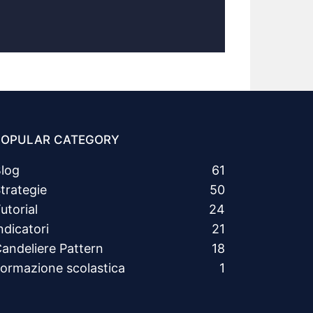
POPULAR CATEGORY
log
61
trategie
50
utorial
24
ndicatori
21
andeliere Pattern
18
ormazione scolastica
1