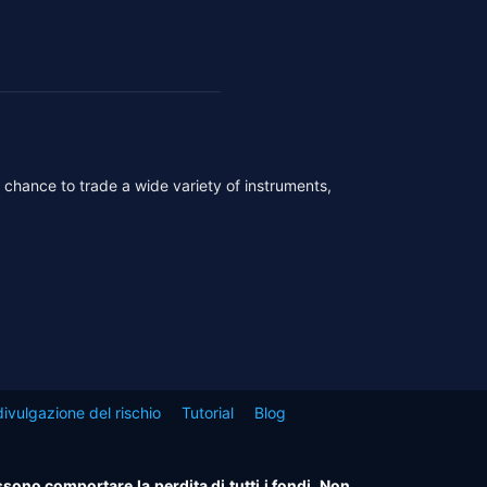
r chance to trade a wide variety of instruments,
ivulgazione del rischio
Tutorial
Blog
ssono comportare la perdita di tutti i fondi. Non