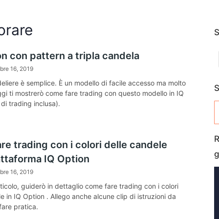
orare
S
n con pattern a tripla candela
bre 16, 2019
ndeliere è semplice. È un modello di facile accesso ma molto
S
ggi ti mostrerò come fare trading con questo modello in IQ
 di trading inclusa).
R
e trading con i colori delle candele
g
attaforma IQ Option
bre 16, 2019
ticolo, guiderò in dettaglio come fare trading con i colori
e in IQ Option . Allego anche alcune clip di istruzioni da
are pratica.