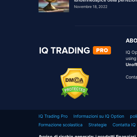
Novembre 18, 2022
ABO
IQ Op
using
Unoff
Conta
IQ Trading Pro
Informazioni su IQ Option
pol
Formazione scolastica
Strategie
Contatta IQ
Avviso di rischio generale: i prodotti finanziar