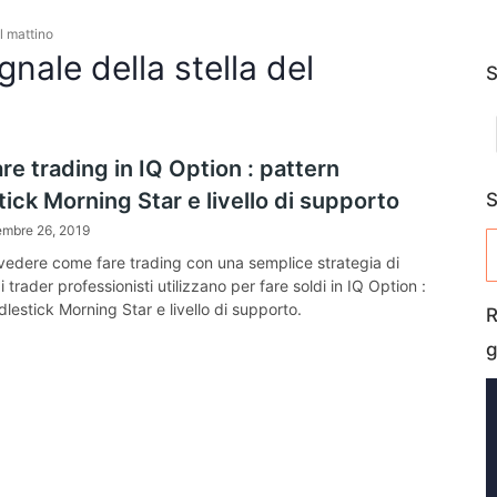
l mattino
nale della stella del
S
e trading in IQ Option : pattern
ick Morning Star e livello di supporto
S
embre 26, 2019
r vedere come fare trading con una semplice strategia di
i trader professionisti utilizzano per fare soldi in IQ Option :
lestick Morning Star e livello di supporto.
R
g