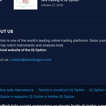
Ottobre 27, 2019
UT US
tion is one of the world's leading online trading platforms. Seize you
 top-notch instruments and analysis tools
icial website of the IQ Option
ct us:
contact@iqtradingpro.com
itica sulla riservatezza
Termini e condizioni IQ Option
IQ Option d
 Option e supporto IQ Option e Hotline IQ Option
i offerti dalla società comportano un elevato livello di rischio e po