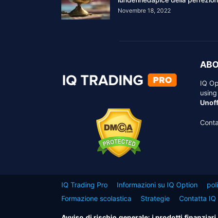
Novembre 18, 2022
ABO
IQ Op
using
Unoff
Conta
IQ Trading Pro
Informazioni su IQ Option
pol
Formazione scolastica
Strategie
Contatta IQ
Avviso di rischio generale: i prodotti finanziar