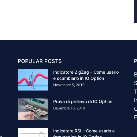
POPULAR POSTS
Indicatore ZigZag – Come usarlo
B
e scambiarlo in IQ Option
S
Novembre 5, 2019
T
I
Prova di prelievo di IQ Option
C
Dicembre 16, 2019
F
Indicatore RSI – Come usarlo e
ne
fare trading in IQ Option