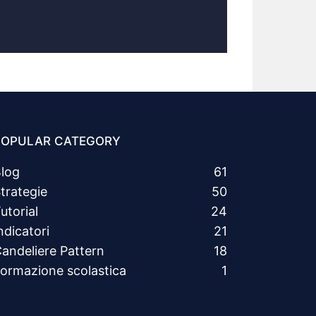
POPULAR CATEGORY
log
61
trategie
50
utorial
24
ndicatori
21
andeliere Pattern
18
ormazione scolastica
1