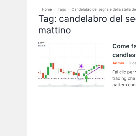
Home
Tags
Candelabro del segnale della stella de
Tag: candelabro del seg
mattino
Come far
candlest
Admin
-
Dic
Fai clic pe
trading che 
pattern cand