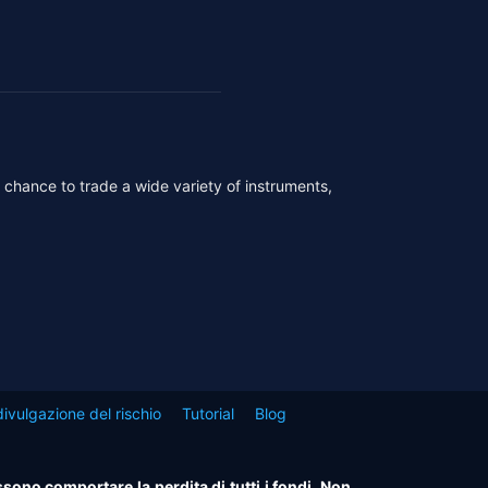
r chance to trade a wide variety of instruments,
ivulgazione del rischio
Tutorial
Blog
ssono comportare la perdita di tutti i fondi. Non