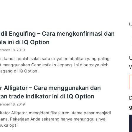
U
ndil Engulfing – Cara mengkonfirmasi dan
la ini di IQ Option
ember 18, 2019
U
n kandil adalah salah satu sinyal pembalikan yang paling
t menggunakan Candlesticks Jepang. Ini dipercaya oleh
gang di IQ Option .
or Alligator – Cara menggunakan dan
n trade indikator ini di IQ Option
D
ember 18, 2019
g
kator Alligator, mengidentifikasi tren utama pasar menjadi
hana. Pekerjaan Anda sekarang hanya menunggu sinyal
uka opsi.