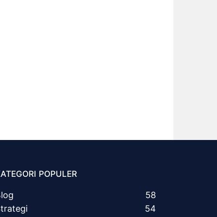
KATEGORI POPULER
log
58
trategi
54