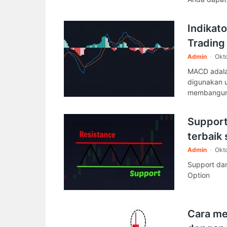
Indikat
Trading 
Admin
-
Okto
MACD adalah
digunakan u
membangun s
Support
terbaik 
Admin
-
Okto
Support dan
Option
Cara me