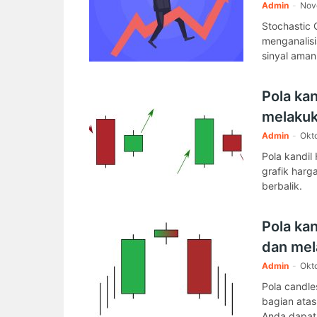
Admin
-
Nov
Stochastic O
menganalisi
sinyal ama
Pola kan
melakuk
Admin
-
Okt
Pola kandil
grafik harga
berbalik.
Pola kan
dan mela
Admin
-
Okt
Pola candle
bagian atas
Anda dapat