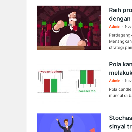
Raih pr
dengan p
Admin
-
Nov
Perdagangk
Menangkan $
strategi pe
Pola ka
melakuka
Admin
-
Nov
Pola candle
muncul di b
Stochas
sinyal 