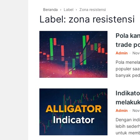
Beranda
Label
Zona resistensi
Label: zona resistensi
Pola ka
trade po
Admin
-
Nov
Pola menela
populer saa
banyak peda
Indikat
melakuka
Admin
-
Nov
Dengan indi
lebih seder
untuk memb