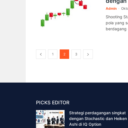
dengan 
Admin
-
Okto
Shooting St
pola yang 
berdagang d
1
2
3
PICKS EDITOR
Strategi perdagangan singkat
dengan Stochastic dan Heiken
Ashi di IQ Option