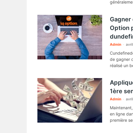
généralemen
indispensab
Gagner 
Option 
dundefi
Admin
-
avri
Cundefinede
de gagner d
réalisé un 
Applique
1ère se
Admin
-
avri
Maintenant,
en ligne da
première se
parfait.