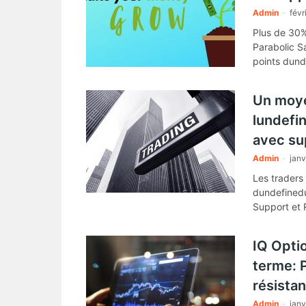
Admin
-
févr
Plus de 30% 
Parabolic S
points dund
Un moye
lundefi
avec su
Admin
-
janv
Les traders
dundefinedu
Support et 
IQ Optio
terme: 
résista
Admin
-
janv