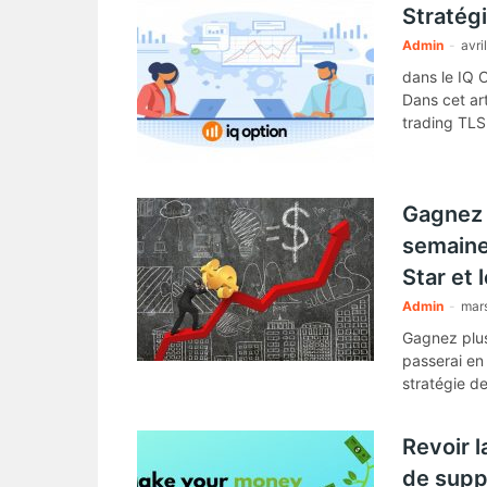
Stratég
Admin
-
avri
dans le IQ O
Dans cet ar
trading TLS
Gagnez 
semaine
Star et l
Admin
-
mar
Gagnez plus
passerai en
stratégie d
de support.
Revoir l
de supp