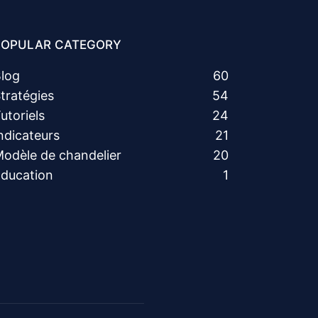
POPULAR CATEGORY
log
60
tratégies
54
utoriels
24
ndicateurs
21
odèle de chandelier
20
ducation
1