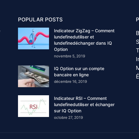
POPULAR POSTS
e
Indicateur ZigZag – Comment
B
lundefinedutiliser et
S
lundefinedéchanger dans IQ
Option
T
novembre 5, 2019
I
M
IQ Option sur un compte
bancaire en ligne
É
décembre 16, 2019
Indicateur RSI – Comment
lundefinedutiliser et échanger
sur IQ Option
octobre 27, 2019