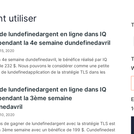
 utiliser
T
de lundefinedargent en ligne dans IQ
pendant la 4e semaine dundefinedavril
15, 2020
T
la 4e semaine dundefinedavril, le bénéfice réalisé par IQ
de 232 $. Nous pouvons le considérer comme une petite
s de lundefinedapplication de la stratégie TLS dans les
 financières.
de lundefinedargent en ligne dans IQ
pendant la 3ème semaine
E
nedavril
1
 10, 2020
s de gagner de lundefinedargent avec la stratégie TLS est
a 3ème semaine avec un bénéfice de 199 $. Cundefinedest