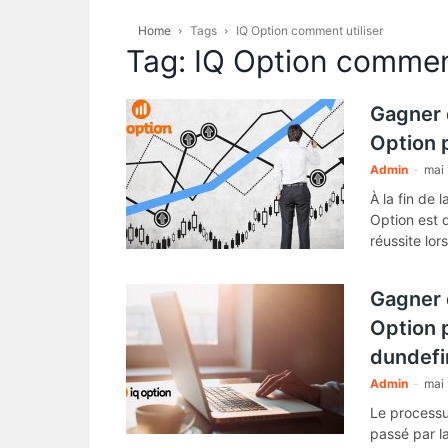
Home
Tags
IQ Option comment utiliser
Tag: IQ Option comment
Gagner 
Option 
Admin
-
mai 
À la fin de 
Option est 
réussite lor
transactions
Gagner 
Option 
dundefi
Admin
-
mai
Le processu
passé par l