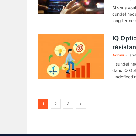
Si vous vou
cundefinede
long terme 
de résistan
IQ Optio
résista
Admin
-
janv
Il sundefin
dans IQ Opt
lundefinedin
1
2
3