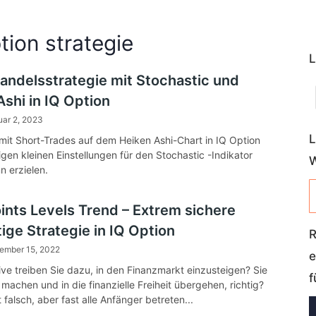
on strategie
L
andelsstrategie mit Stochastic und
shi in IQ Option
uar 2, 2023
L
mit Short-Trades auf dem Heiken Ashi-Chart in IQ Option
igen kleinen Einstellungen für den Stochastic -Indikator
W
n erzielen.
oints Levels Trend – Extrem sichere
tige Strategie in IQ Option
R
ember 15, 2022
e
ve treiben Sie dazu, in den Finanzmarkt einzusteigen? Sie
f
t machen und in die finanzielle Freiheit übergehen, richtig?
t falsch, aber fast alle Anfänger betreten...