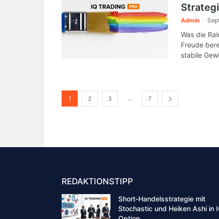
Strategi
Admin
-
Sep
Was die Rai
Freude bere
stabile Gewi
...
1
2
3
7
REDAKTIONSTIPP
Short-Handelsstrategie mit
Stochastic und Heiken Ashi in 
Option