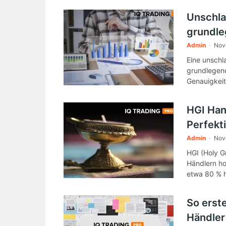
Unschla
grundle
Admin
-
Nov
Eine unschl
grundlegend
Genauigkeit
HGI Han
Perfekt
Admin
-
Nov
HGI (Holy Gr
Händlern ho
etwa 80 % h
So erste
Händler