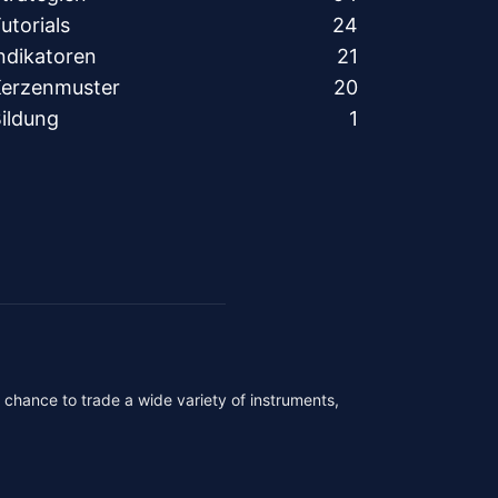
utorials
24
ndikatoren
21
erzenmuster
20
ildung
1
r chance to trade a wide variety of instruments,