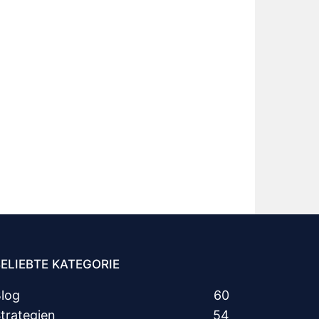
ELIEBTE KATEGORIE
log
60
trategien
54