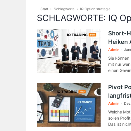
Start
Schlagworte
IQ Option strategie
SCHLAGWORTE: IQ Opti
Short-H
Heiken A
Admin
-
Jan
Sie können 
mit nur wen
einen Gewin
Pivot P
langfris
Admin
-
Dez
Welche Moti
sollen Profi
Das ist nich