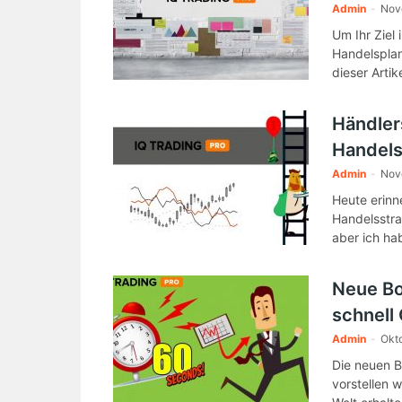
Admin
-
Nov
Um Ihr Ziel
Handelsplan 
dieser Artik
Händler
Handels
Admin
-
Nov
Heute erinne
Handelsstra
aber ich habe
Neue Bo
schnell
Admin
-
Okto
Die neuen Bo
vorstellen 