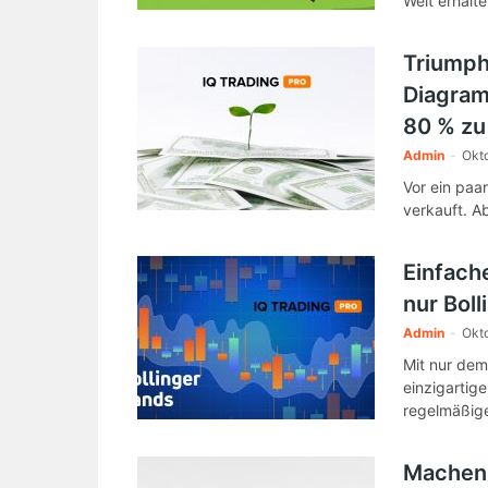
Welt erhalte
Triumph
Diagram
80 % zu
Admin
-
Okt
Vor ein paa
verkauft. Ab
Einfach
nur Boll
Admin
-
Okto
Mit nur dem
einzigartige
regelmäßige
Machen 