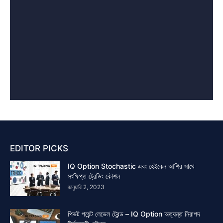
EDITOR PICKS
IQ Option Stochastic এবং হেইকেন আশির সাথে
সংক্ষিপ্ত ট্রেডিং কৌশল
জানুয়ারি 2, 2023
পিভট পয়েন্ট লেভেল ট্রেন্ড – IQ Option অত্যন্ত নিরাপদ