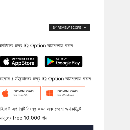
BY REVIEW SCORE
োবাইলের জন্য IQ Option ডাউনলোড করুন
্যাকোস / উইন্ডোজের জন্য IQ Option ডাউনলোড করুন
ইকিউ অপশনটি নিবন্ধ করুন এবং ডেমো অ্যাকাউন্টে
িনামূল্যে free 10,000 পান