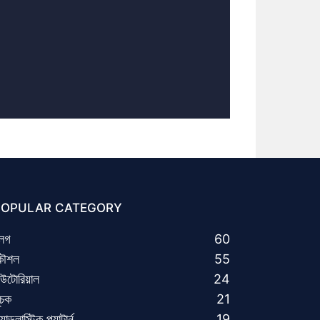
POPULAR CATEGORY
্লগ
60
ৌশল
55
িউটোরিয়াল
24
ূচক
21
যান্ডলাস্টিক প্যাটার্ন
19