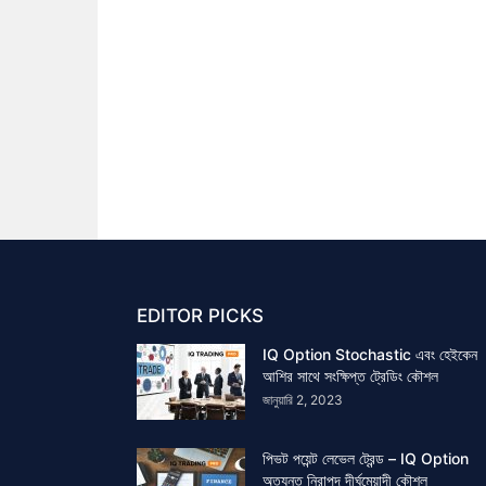
EDITOR PICKS
IQ Option Stochastic এবং হেইকেন
আশির সাথে সংক্ষিপ্ত ট্রেডিং কৌশল
জানুয়ারি 2, 2023
পিভট পয়েন্ট লেভেল ট্রেন্ড – IQ Option
অত্যন্ত নিরাপদ দীর্ঘমেয়াদী কৌশল