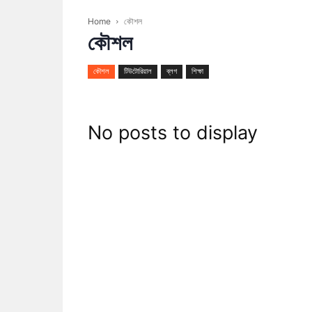
Home
কৌশল
কৌশল
কৌশল
টিউটোরিয়াল
ব্লগ
শিক্ষা
No posts to display