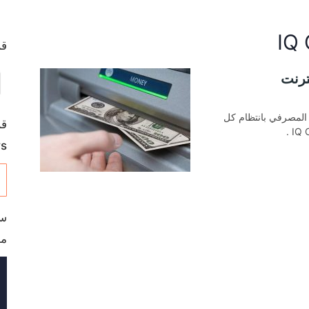
قم ب
ال من IQ Option إلى حسابنا المصرفي بانتظام كل
s
مج