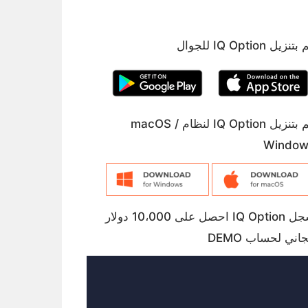
تنزيل IQ Option للجوال
قم بتنزيل IQ Option لنظام macOS /
Window
سجل IQ Option احصل على 10،000 دولار
اني لحساب DEMO